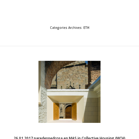
Categories Archives
ETH
26.01.2017 paredespedrosa en MAS in Collective Housing (MCH)